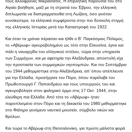
τους αλλόφρονες Μικρασιάτες. Η επιβλητική παρουσία του στο
Αιγαίο βοήθησε, μαζί με τη στρατιά του Έβρου, την ελληνική
διπλωματία να διαπραγματευθεί στη Λωζάνη, όσο γινόταν
ευνοϊκώτερα, τα ελληνικά συμφέροντα στην πιο δύσκολη στιγμή
της ελληνικής Ιστορίας μετά την Καταστροφή του 1922.
Και όταν τα χρόνια πέρασαν και ήλθε ο Β΄ Παγκόσμιος Πόλεμος,
το «Αβέρωφ» αγκυροβολημένο ως τότε στην Ελευσίνα, έγινε και
πάλι η ναυαρχίδα του ελληνικού στόλου, τώρα στην υπηρεσία
των Συμμάχων, και με αφετηρία την Αλεξάνδρεια, αποστολή είχε
την προστασία των συμμαχικών νηοπομπών. Και τον Σεπτέμβριο
του 1944 μεθορμίστηκε στην Αλεξάνδρεια, απ’ όπου απέπλευσε
για την Ελλάδα, προσήγγισε τον Πόρο, όπου παρέλαβε τον
Πρωθυπουργό Γ. Παπανδρέου και τους υπουργούς του και
αγκυροβόλησε στον φαληρικό όρμο στις 17 Οκτ. 1944, στην
ελεύθερη πια Ελλάδα. Από τότε το «Αβέρωφ» ήταν
παροπλισμένο στον Πόρο και τη δεκαετία του 1980 μεθορμίστηκε
στο Φάληρο γενόμενο ναυτικό μουσείο, σύμβολο νικών και
θρύλων.
Και τώρα το Αβέρωφ στη Θεσσαλονίκη, για πρώτη μάλιστα φορά