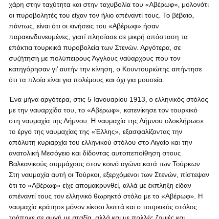
χάρη στην ταχύτητα και στην ταχυβολία του «Αβέρωφ», μολονότι
οι πυροβολητές του είχαν τον ήλιο απέναντί τους. Το βέβαιο,
πάντως, είναι ότι οι κινήσεις του «Αβέρωφ» ήσαν
παρακινδυνευμένες, γιατί πλησίασε σε μικρή απόσταση τα
επάκτια τουρκικά πυροβολεία των Στενών. Αργότερα, σε
συζήτηση με πολύπειρους Άγγλους ναύαρχους που τον
κατηγόρησαν γι’ αυτήν την κίνηση, ο Κουντουριώτης απήντησε
ότι τα πλοία είναι για πολέμους και όχι για μουσεία.
Ένα μήνα αργότερα, στις 5 Ιανουαρίου 1913, ο ελληνικός στόλος
με την ναυαρχίδα του, το «Αβέρωφ», κατενίκησε τον τουρκικό
στη ναυμαχία της Λήμνου. Η ναυμαχία της Λήμνου ολοκλήρωσε
το έργο της ναυμαχίας της «Έλλης», εξασφαλίζοντας την
απόλυτη κυριαρχία του ελληνικού στόλου στο Αιγαίο και την
ανατολική Μεσόγειο και δίδοντας αυτοπεποίθηση στους
Βαλκανικούς συμμάχους στον κοινό αγώνα κατά των Τούρκων.
Στη ναυμαχία αυτή οι Τούρκοι, εξερχόμενοι των Στενών, πίστεψαν
ότι το «Αβέρωφ» είχε απομακρυνθεί, αλλά με έκπληξη είδαν
απέναντί τους τον ελληνικό θωρηκτό στόλο με το «Αβέρωφ». Η
ναυμαχία κράτησε μόνον είκοσι λεπτά και ο τουρκικός στόλος
τράπηκε σε φυγή με αταξία, αλλά και με πολλές ζημιές και