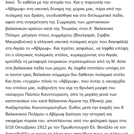
λαού. Το καθένα με την ιστορία του. Και η παρουσία του
«Αβέρωφ» στη ναυτική δύναμη της χώρας μας, πέρα από την
πολεμική του δράση, συνδυάσθηκε και στο διπλωματικό πεδίο,
αφού στη συγκρότηση της Συμμαχίας των χριστιανικών
βαλκανικών κρατών κατά της Τουρκίας στον Α΄ Βαλκανικό
Πόλεμο, μέτρησε στους συμμάχους (Βουλγαρία, Σερβία,
Μαυροβούνιο) η ελληνική ναυτική πολεμική ισχύς που διασφάλιζε
στο Αιγαίο το «Αβέρωφ». Και πρέπει, ασφαλώς, να ληφθεί υπόψη
ότι ο ελληνικός πολεμικός στόλος, κυριαρχώντας στο Αιγαίο,
εμπόδιζε τη μεταφορά τουρκικών στρατευμάτων από τη Μ. Ασία
στα βαλκανικά πεδία των μαχών. Ας ληφθεί επιπλέον υπόψη ότι
οι λοιποί τρεις Βαλκάνιοι σύμμαχοι δεν διέθεταν πολεμικό στόλο.
Και ήταν «τυχερό» πλοίο το «Αβέρωφ», που όντας η ναυαρχίδα
του στόλου μας, κυβερνήτη του είχε τη θρυλική μορφή του
ναύαρχου Παύλου Κουντουριώτη, από τη μεγάλη γενιά των
καπεταναίων του κατά θάλασσαν Αγώνα της Εθνικής μας
Ανεξαρτησίας Κουντουριώτηδων. Ευθύς μετά την έναρξη του Α΄
Βαλκανικού Πολέμου ο Αβέρωφ ξεκίνησε την ιστορική και
νικηφόρα πορεία του, αποπλέοντας από τον φαληρικό όρμο στις
5/18 Οκτωβρίου 1912 με τον Πρωθυπουργό Ελ. Βενιζέλο να τον
ξεπροβοδίζει με τούτα τα λόγια που απηύθυνε προς το πλήρωμά