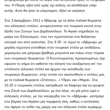
του:
Η Πατρίς αξιοί από υμάς όχι απλώς να αποθάνητε υπέρ
αυτής. Αυτό θα ήταν το ολιγώτερον. Αξιοί να νικήσητε.
Στις 3 Δεκεμβρίου 1912 ο Αβέρωφ, με τα άλλα παλαιά θωρηκτά
του ελληνικού στόλου, αντιμετώπισαν τον τουρκικό κοντά στην
έξοδο των Στενών των Δαρδανελλίων. Το Αιγαίο σημαδεύει τη
μοίρα του Ελληνισμού, που τον προστατεύει στα θαλάσσια
σύνορά του από ανατολάς. Στις 9.35΄ το πρωί το «Αβέρωφ» με
μεγάλη ταχύτητα επιτέθηκε στον τουρκικό στόλο με επιδέξιους
χειρισμούς και γρήγορα βρέθηκε μπροστά και πάνω στην πορεία
των τουρκικών θωρηκτών. Ο Κουντουριώτης προηγουμένως είχε
υψώσει το σήμα ότι καθιστά την κίνησή του ανεξάρτητη απ’ τον
υπόλοιπο ελληνικό στόλο και άρχισε την καταδίωξη των
τουρκικών θωρηκτών, στην οποία τον ακολούθησε ο στόλος μας
με τα παλαιά θωρηκτά «Σπέτσες», «Ύδρα» και «Ψαρά». Στις
10.25΄ο τουρκικός στόλος κατόρθωσε να διαφύγει και να κρυφτεί
στα Στενά των Δαρδανελλίων, με ένα λόγο, σε μία μόνο ώρα ο
ελληνικός στόλος, με την ναυαρχίδα του το «Αβέρωφ», κατήγαγε
στα βόρεια του Αιγαίου μία περιφανή νίκη, καθώς ο αντίπαλός
του άφησε το πεδίο της μάχης και τον ελληνικό στόλο κυρίαρχο