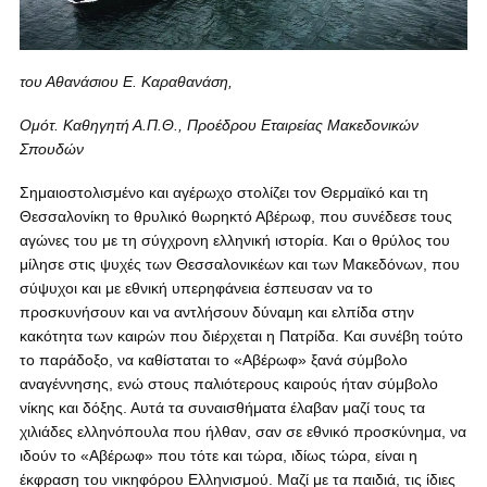
του Αθανάσιου Ε. Καραθανάση,
Ομότ. Καθηγητή Α.Π.Θ., Προέδρου Εταιρείας Μακεδονικών
Σπουδών
Σημαιοστολισμένο και αγέρωχο στολίζει τον Θερμαϊκό και τη
Θεσσαλονίκη το θρυλικό θωρηκτό Αβέρωφ, που συνέδεσε τους
αγώνες του με τη σύγχρονη ελληνική ιστορία. Και ο θρύλος του
μίλησε στις ψυχές των Θεσσαλονικέων και των Μακεδόνων, που
σύψυχοι και με εθνική υπερηφάνεια έσπευσαν να το
προσκυνήσουν και να αντλήσουν δύναμη και ελπίδα στην
κακότητα των καιρών που διέρχεται η Πατρίδα. Και συνέβη τούτο
το παράδοξο, να καθίσταται το «Αβέρωφ» ξανά σύμβολο
αναγέννησης, ενώ στους παλιότερους καιρούς ήταν σύμβολο
νίκης και δόξης. Αυτά τα συναισθήματα έλαβαν μαζί τους τα
χιλιάδες ελληνόπουλα που ήλθαν, σαν σε εθνικό προσκύνημα, να
ιδούν το «Αβέρωφ» που τότε και τώρα, ιδίως τώρα, είναι η
έκφραση του νικηφόρου Ελληνισμού. Μαζί με τα παιδιά, τις ίδιες