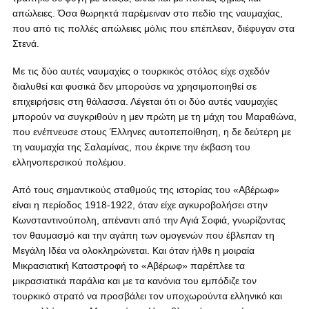
απώλειες. Όσα θωρηκτά παρέμειναν στο πεδίο της ναυμαχίας,
που από τις πολλές απώλειες μόλις που επέπλεαν, διέφυγαν στα
Στενά.
Με τις δύο αυτές ναυμαχίες ο τουρκικός στόλος είχε σχεδόν
διαλυθεί και φυσικά δεν μπορούσε να χρησιμοποιηθεί σε
επιχειρήσεις στη θάλασσα. Λέγεται ότι οι δύο αυτές ναυμαχίες
μπορούν να συγκριθούν η μεν πρώτη με τη μάχη του Μαραθώνα,
που ενέπνευσε στους Έλληνες αυτοπεποίθηση, η δε δεύτερη με
τη ναυμαχία της Σαλαμίνας, που έκρινε την έκβαση του
ελληνοπερσικού πολέμου.
Από τους σημαντικούς σταθμούς της ιστορίας του «Αβέρωφ»
είναι η περίοδος 1918-1922, όταν είχε αγκυροβολήσει στην
Κωνσταντινούπολη, απέναντι από την Αγιά Σοφιά, γνωρίζοντας
τον θαυμασμό και την αγάπη των ομογενών που έβλεπαν τη
Μεγάλη Ιδέα να ολοκληρώνεται. Και όταν ήλθε η μοιραία
Μικρασιατική Καταστροφή το «Αβέρωφ» παρέπλεε τα
μικρασιατικά παράλια και με τα κανόνια του εμπόδιζε τον
τουρκικό στρατό να προσβάλει τον υποχωρούντα ελληνικό και