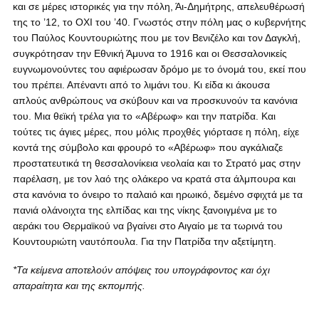
και σε μέρες ιστορικές για την πόλη, Άι-Δημήτρης, απελευθέρωσή
της το ’12, το ΟΧΙ του ’40. Γνωστός στην πόλη μας ο κυβερνήτης
του Παύλος Κουντουριώτης που με τον Βενιζέλο και τον Δαγκλή,
συγκρότησαν την Εθνική Άμυνα το 1916 και οι Θεσσαλονικείς
ευγνωμονούντες του αφιέρωσαν δρόμο με το όνομά του, εκεί που
του πρέπει. Απέναντι από το λιμάνι του. Κι είδα κι άκουσα
απλούς ανθρώπους να σκύβουν και να προσκυνούν τα κανόνια
του. Μια θεϊκή τρέλα για το «Αβέρωφ» και την πατρίδα. Και
τούτες τις άγιες μέρες, που μόλις προχθές γιόρτασε η πόλη, είχε
κοντά της σύμβολο και φρουρό το «Αβέρωφ» που αγκάλιαζε
προστατευτικά τη θεσσαλονίκεια νεολαία και το Στρατό μας στην
παρέλαση, με τον λαό της ολάκερο να κρατά στα άλμπουρα και
στα κανόνια το όνειρο το παλαιό και ηρωικό, δεμένο σφιχτά με τα
πανιά ολάνοιχτα της ελπίδας και της νίκης ξανοιγμένα με το
αεράκι του Θερμαϊκού να βγαίνει στο Αιγαίο με τα τωρινά του
Κουντουριώτη ναυτόπουλα. Για την Πατρίδα την αξετίμητη.
*Τα κείμενα αποτελούν απόψεις του υπογράφοντος και όχι
απαραίτητα και της εκπομπής.