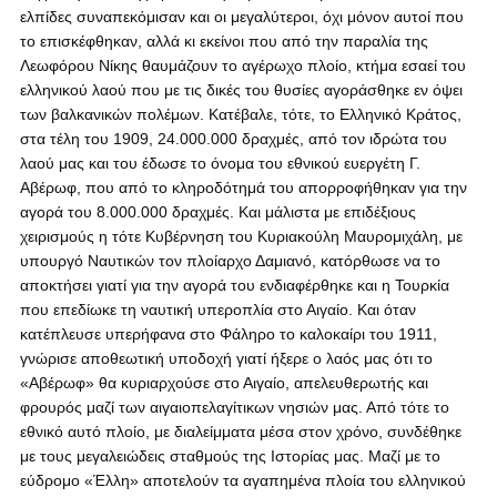
ελπίδες συναπεκόμισαν και οι μεγαλύτεροι, όχι μόνον αυτοί που
το επισκέφθηκαν, αλλά κι εκείνοι που από την παραλία της
Λεωφόρου Νίκης θαυμάζουν το αγέρωχο πλοίο, κτήμα εσαεί του
ελληνικού λαού που με τις δικές του θυσίες αγοράσθηκε εν όψει
των βαλκανικών πολέμων. Κατέβαλε, τότε, το Ελληνικό Κράτος,
στα τέλη του 1909, 24.000.000 δραχμές, από τον ιδρώτα του
λαού μας και του έδωσε το όνομα του εθνικού ευεργέτη Γ.
Αβέρωφ, που από το κληροδότημά του απορροφήθηκαν για την
αγορά του 8.000.000 δραχμές. Και μάλιστα με επιδέξιους
χειρισμούς η τότε Κυβέρνηση του Κυριακούλη Μαυρομιχάλη, με
υπουργό Ναυτικών τον πλοίαρχο Δαμιανό, κατόρθωσε να το
αποκτήσει γιατί για την αγορά του ενδιαφέρθηκε και η Τουρκία
που επεδίωκε τη ναυτική υπεροπλία στο Αιγαίο. Και όταν
κατέπλευσε υπερήφανα στο Φάληρο το καλοκαίρι του 1911,
γνώρισε αποθεωτική υποδοχή γιατί ήξερε ο λαός μας ότι το
«Αβέρωφ» θα κυριαρχούσε στο Αιγαίο, απελευθερωτής και
φρουρός μαζί των αιγαιοπελαγίτικων νησιών μας. Από τότε το
εθνικό αυτό πλοίο, με διαλείμματα μέσα στον χρόνο, συνδέθηκε
με τους μεγαλειώδεις σταθμούς της Ιστορίας μας. Μαζί με το
εύδρομο «Έλλη» αποτελούν τα αγαπημένα πλοία του ελληνικού