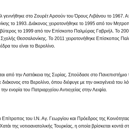
λ γεννήθηκε στο Ζουρέτ Αρσούν του Όρους Λιβάνου το 1967. Α
κης το 1993. Διάκονος χειροτονήθηκε το 1995 από τον Μητροπ
βύτερος το 1999 από τον Επίσκοπο Παλμύρας Γαβριήλ. Το 20
ς Σχολής Θεσσαλονίκης. Το 2011 χειροτονήθηκε Επίσκοπος Πα
έδρα του είναι το Βερολίνο.
ται από την Λαττάκεια της Συρίας. Σπούδασε στο Πανεπιστήμιο
 διάκονος στο Βερολίνο, όπου διέφυγε με την οικογένειά του 
α την ενορία του Πατριαρχείου Αντιοχείας στην Λειψία.
ναι Επίτροπος του Ι.Ν. Αγ. Γεωργίου και Πρόεδρος της Κοινότητα
Χατάι της νοτιοανατολικής Τουρκίας, η οποία βρίσκεται κοντά στ