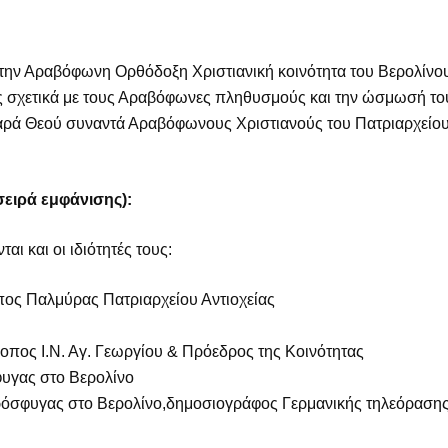
την Αραβόφωνη Ορθόδοξη Χριστιανική κοινότητα του Βερολίνου
ς σχετικά με τους Αραβόφωνες πληθυσμούς και την ώσμωσή το
αρά Θεού συναντά Αραβόφωνους Χριστιανούς του Πατριαρχείου 
σειρά εμφάνισης):
ι και οι ιδιότητές τους:
πος Παλμύρας Πατριαρχείου Αντιοχείας
τροπος Ι.Ν. Αγ. Γεωργίου & Πρόεδρος της Κοινότητας
φυγας στο Βερολίνο
ρόσφυγας στο Βερολίνο,δημοσιογράφος Γερμανικής τηλεόραση