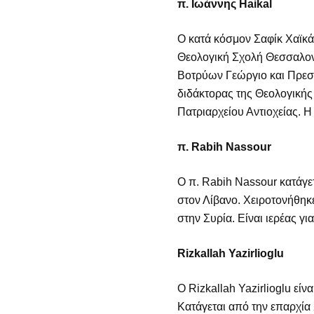
π. Ιωάννης Haikal
Ο κατά κόσμον Σαφίκ Χαϊκά
Θεολογική Σχολή Θεσσαλονί
Βοτρύων Γεώργιο και Πρεσ
διδάκτορας της Θεολογική
Πατριαρχείου Αντιοχείας. Η 
π. Rabih Nassour
Ο π. Rabih Nassour κατάγε
στον Λίβανο. Χειροτονήθηκε
στην Συρία. Είναι ιερέας γι
Rizkallah Yazirlioglu
O Rizkallah Yazirlioglu εί
Κατάγεται από την επαρχία 