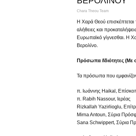
ΒΕΡΟΛΙΝΟΥ
Chara Theou Team
Η Χαρά Θεού επισκέπτεται 
αλήθειες και προκαταλήψει
Ευρωπαϊκό γίγνεσθαι. Η Χ
Βερολίνο.
Πρόσωπα /Ιδιότητες (Με 
Τα πρόσωπα που εμφανίζοντα
π. Ιωάννης Haikal, Επίσκο
π. Rabih Nassour, Ιερέας
Rizkallah Yazirlioglu, Επί
Mirna Antoun, Σύρια Πρόσ
Sana Schwippert, Σύρια Π