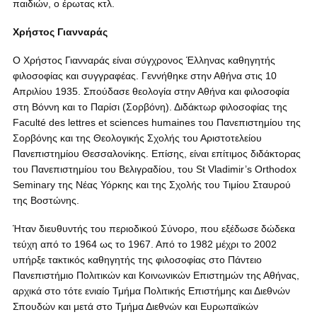
παιδιών, ο έρωτας κτλ.
Χρήστος Γιανναράς
Ο Χρήστος Γιανναράς είναι σύγχρονος Έλληνας καθηγητής
φιλοσοφίας και συγγραφέας. Γεννήθηκε στην Αθήνα στις 10
Απριλίου 1935. Σπούδασε θεολογία στην Αθήνα και φιλοσοφία
στη Βόννη και το Παρίσι (Σορβόνη). Διδάκτωρ φιλοσοφίας της
Faculté des lettres et sciences humaines του Πανεπιστημίου της
Σορβόνης και της Θεολογικής Σχολής του Αριστοτελείου
Πανεπιστημίου Θεσσαλονίκης. Επίσης, είναι επίτιμος διδάκτορας
του Πανεπιστημίου του Βελιγραδίου, του St Vladimir’s Orthodox
Seminary της Νέας Υόρκης και της Σχολής του Τιμίου Σταυρού
της Βοστώνης.
Ήταν διευθυντής του περιοδικού Σύνορο, που εξέδωσε δώδεκα
τεύχη από το 1964 ως το 1967. Από το 1982 μέχρι το 2002
υπήρξε τακτικός καθηγητής της φιλοσοφίας στο Πάντειο
Πανεπιστήμιο Πολιτικών και Κοινωνικών Επιστημών της Αθήνας,
αρχικά στο τότε ενιαίο Τμήμα Πολιτικής Επιστήμης και Διεθνών
Σπουδών και μετά στο Τμήμα Διεθνών και Ευρωπαϊκών