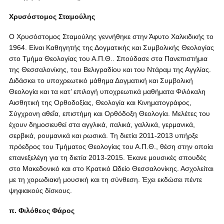
Χρυσόστομος Σταμούλης
Ο Χρυσόστομος Σταμούλης γεννήθηκε στην Άφυτο Χαλκιδικής το
1964. Είναι Καθηγητής της Δογματικής και Συμβολικής Θεολογίας
στο Τμήμα Θεολογίας του Α.Π.Θ.. Σπούδασε στα Πανεπιστήμια
της Θεσσαλονίκης, του Βελιγραδίου και του Ντάραμ της Αγγλίας.
Διδάσκει το υποχρεωτικό μάθημα Δογματική και Συμβολική
Θεολογία και τα κατ’ επιλογή υποχρεωτικά μαθήματα Φιλόκαλη
Αισθητική της Ορθοδοξίας, Θεολογία και Κινηματογράφος,
Σύγχρονη αθεΐα, επιστήμη και Ορθόδοξη Θεολογία. Μελέτες του
έχουν δημοσιευθεί στα αγγλικά, ιταλικά, γαλλικά, γερμανικά,
σερβικά, ρουμανικά και ρωσικά. Τη διετία 2011-2013 υπήρξε
πρόεδρος του Τμήματος Θεολογίας του Α.Π.Θ., θέση στην οποία
επανεξελέγη για τη διετία 2013-2015. Έκανε μουσικές σπουδές
στο Μακεδονικό και στο Κρατικό Ωδείο Θεσσαλονίκης. Ασχολείται
με τη χορωδιακή μουσική και τη σύνθεση. Έχει εκδώσει πέντε
ψηφιακούς δίσκους.
π. Φιλόθεος Φάρος