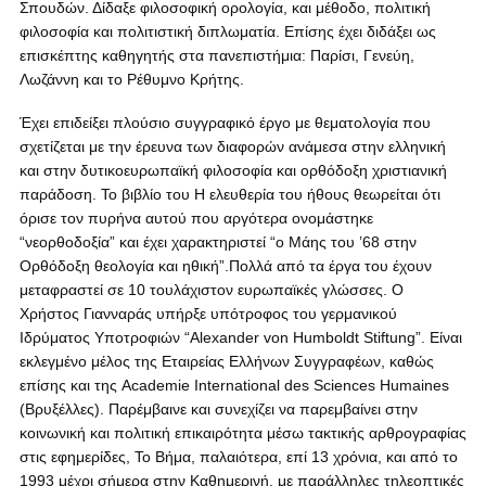
Σπουδών. Δίδαξε φιλοσοφική ορολογία, και μέθοδο, πολιτική
φιλοσοφία και πολιτιστική διπλωματία. Επίσης έχει διδάξει ως
επισκέπτης καθηγητής στα πανεπιστήμια: Παρίσι, Γενεύη,
Λωζάννη και το Ρέθυμνο Κρήτης.
Έχει επιδείξει πλούσιο συγγραφικό έργο με θεματολογία που
σχετίζεται με την έρευνα των διαφορών ανάμεσα στην ελληνική
και στην δυτικοευρωπαϊκή φιλοσοφία και ορθόδοξη χριστιανική
παράδοση. Το βιβλίο του Η ελευθερία του ήθους θεωρείται ότι
όρισε τον πυρήνα αυτού που αργότερα ονομάστηκε
“νεορθοδοξία” και έχει χαρακτηριστεί “ο Μάης του ’68 στην
Ορθόδοξη θεολογία και ηθική”.Πολλά από τα έργα του έχουν
μεταφραστεί σε 10 τουλάχιστον ευρωπαϊκές γλώσσες. Ο
Χρήστος Γιανναράς υπήρξε υπότροφος του γερμανικού
Ιδρύματος Υποτροφιών “Alexander von Humboldt Stiftung”. Είναι
εκλεγμένο μέλος της Εταιρείας Ελλήνων Συγγραφέων, καθώς
επίσης και της Academie International des Sciences Humaines
(Βρυξέλλες). Παρέμβαινε και συνεχίζει να παρεμβαίνει στην
κοινωνική και πολιτική επικαιρότητα μέσω τακτικής αρθρογραφίας
στις εφημερίδες, Το Βήμα, παλαιότερα, επί 13 χρόνια, και από το
1993 μέχρι σήμερα στην Καθημερινή, με παράλληλες τηλεοπτικές