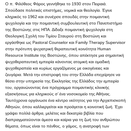
Ο π. Φιλόθεος Φάρος γεννήθηκε το 1930 στον Πειραιά.
Σπούδασε πολιτικές επιστήμες, νομικά και θεολογία. Έγινε
κληρικός το 1962 και συνέχισε σπουδές στην ποιμαντική
ψυχολογία και την ποιμαντική συμβουλευτική στο Πανεπιστήμιο
της Βοστώνης στις ΗΠΑ. Δίδαξε ποιμαντική ψυχολογία στη
Θεολογική Σχολή του Τιμίου Σταυρού στη Βοστώνη και
εργάσθηκε ως Pastoral Counselor και Family Therapy Supervisor
στην πρότυπη ψυχιατρική θεραπευτική κοινότητα Human
Resource Institute της Βοστώνης, όπου απέκτησε μια σημαντική
ψυχοθεραπευτική εμπειρία κάνοντας ατομική και ομαδική
ψυχοθεραπεία και κυρίως εργαζόμενος με οικογένειες και
ζευγάρια. Μετά την επιστροφή του στην Ελλάδα επεχείρησε να
θέσει στην υπηρεσία της Εκκλησίας της Ελλάδος την εμπειρία
του, οργανώνοντας ένα πρόγραμμα ποιμαντικής κλινικής
εξασκήσεως για κληρικούς σ’ ένα νοσοκομείο της Αθήνας.
Ταυτόχρονα οργάνωσε ένα κέντρο νεότητος για την Αρχιεπισκοπή
Αθηνών, όπου καλλιεργείται και προάγεται η κοινοτική ζωή. Έχει
γράψει πολλά άρθρα, μελέτες και δεκατρία βιβλία που
διαπραγματεύονται άμεσα και καίρια για τη ζωή του ανθρώπου
θέματα, όπως είναι το πένθος, ο γάμος, η ανατροφή των